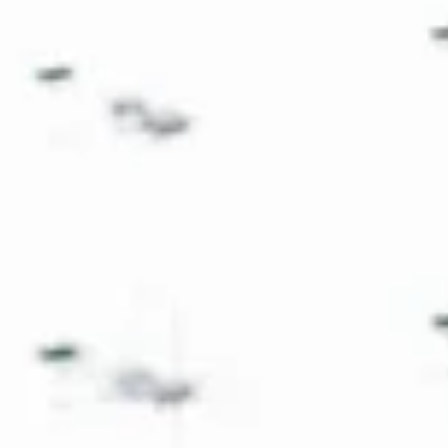
IAS ILLINOIS
Remoción de Condiciones: Guía
Completa para tu Green Card
Permanente en 2025
¡Hola a todos! Hoy tratamos un paso esencial para muchos
residentes condicionales en Chicago y sus alrededores: la
eliminación de...