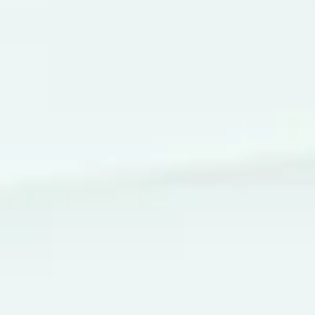
¡Hola comunidad latina! Hoy exploramos un sueño común ent
muchos inmigrantes en Chicago y sus alrededores: la residen
permanente,...