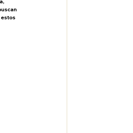
a, 
buscan 
 estos 