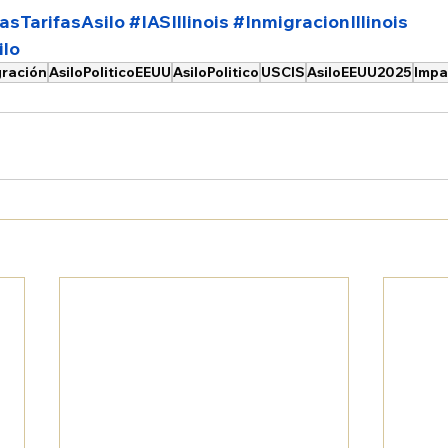
sTarifasAsilo
#IASIllinois
#InmigracionIllinois
ilo
ración
AsiloPoliticoEEUU
AsiloPolitico
USCIS
AsiloEEUU2025
Impa