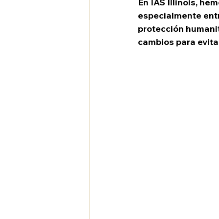
En IAS Illinois, he
especialmente entr
protección humanita
cambios para evita