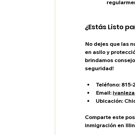
regularme
¿Estás Listo pa
No dejes que las nu
en asilo y protecc
brindamos consejo 
seguridad!
Teléfono
: 815
Email
: 
ivanlez
Ubicación
: Chi
Comparte este post 
inmigración en Illi