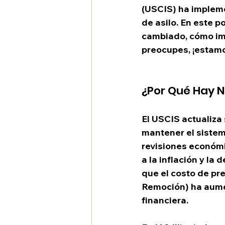
(USCIS) ha impleme
de asilo. En este po
cambiado, cómo imp
preocupes, ¡estamo
¿Por Qué Hay N
El USCIS actualiza 
mantener el sistem
revisiones económi
a la inflación y la 
que el costo de pre
Remoción) ha aume
financiera.