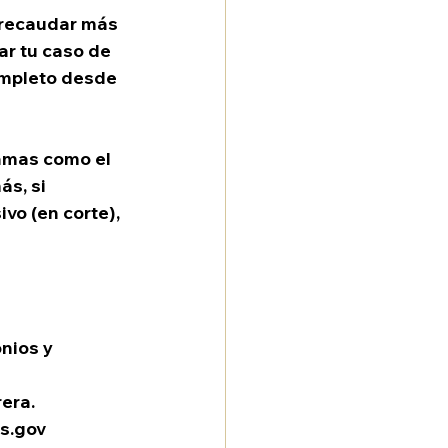
 recaudar más 
r tu caso de 
mpleto desde 
ramas como el 
s, si 
vo (en corte), 
nios y 
rera.
is.gov