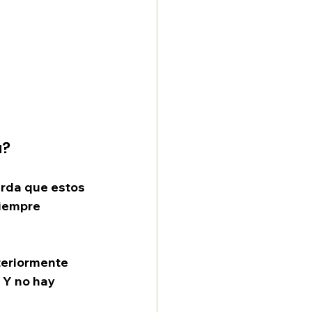
a?
erda que estos 
iempre 
teriormente 
. Y no hay 