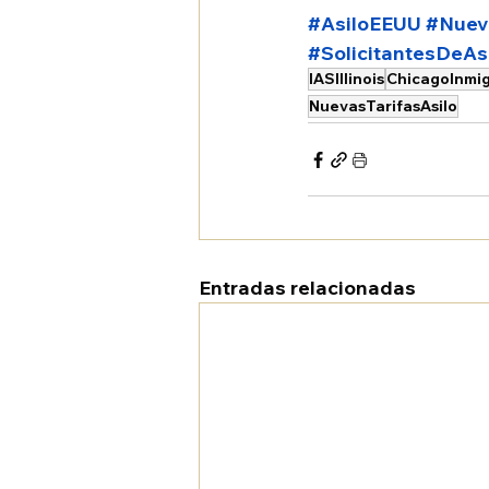
#AsiloEEUU
#Nueva
#SolicitantesDeAs
IASIllinois
ChicagoInmig
NuevasTarifasAsilo
Entradas relacionadas