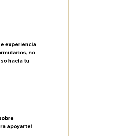
de experiencia 
rmularios, no 
so hacia tu 
sobre 
ara apoyarte!