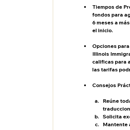
Tiempos de Pr
fondos para ag
6 meses a más
el inicio.
Opciones para 
Illinois Immig
calificas para 
las tarifas podr
Consejos Prác
Reúne toda
traduccion
Solicita ex
Mantente a