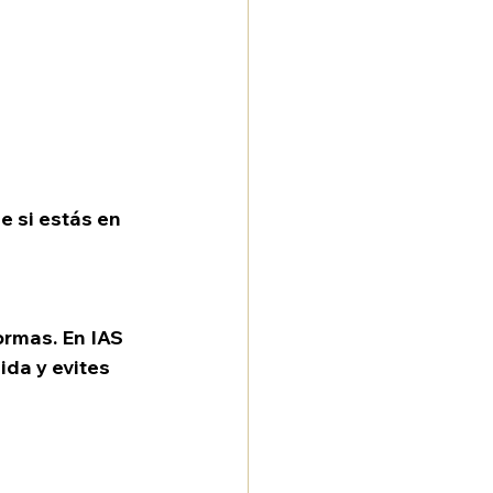
 si estás en 
ormas. En IAS 
ida y evites 